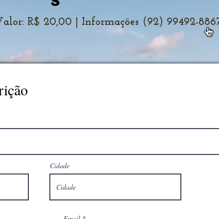
S
alor: R$ 20,00 | Informações (92) 99492-886
rição
Cidade
Email