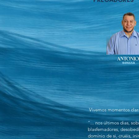
Vivemos momentos clarame
“... nos últimos dias, so
blasfemadores, desobedie
domínio de si, cruéis, i