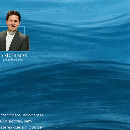
actanciosos, arrogantes,
caluniadores, sem
prazeres que amigos de