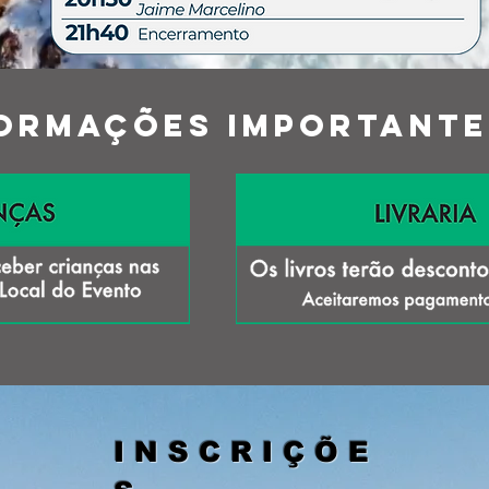
ORMAÇÕES IMPORTANTE
I N S C R I Ç Õ E