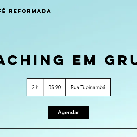
FÉ REFORMADA
aching em Gr
90
Reais
2 h
2
R$ 90
Rua Tupinambá
brasileiros
h
Agendar